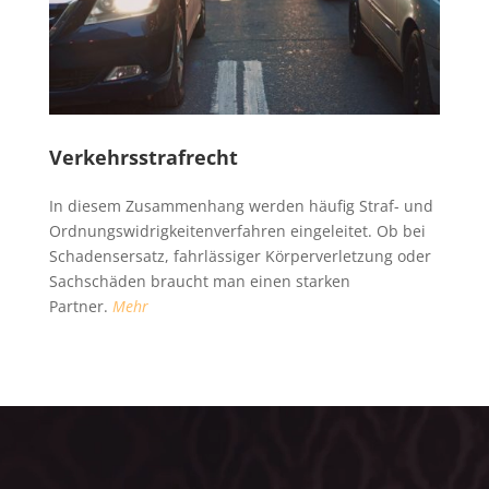
Verkehrsstrafrecht
In diesem Zusammenhang werden häufig Straf- und
Ordnungswidrigkeitenverfahren eingeleitet. Ob bei
Schadensersatz, fahrlässiger Körperverletzung oder
Sachschäden braucht man einen starken
Partner.
Mehr
Video-
Player