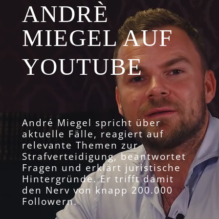
ANDRÈ
MIEGEL AUF
YOUTUBE
André Miegel spricht über
aktuelle Fälle, reagiert auf
relevante Themen zur
Strafverteidigung, beantwortet
Fragen und erklärt juristische
Hintergründe. Er trifft damit
den Nerv von knapp 200.000
Followern.