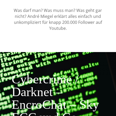
Was darf man? Was muss man? Was geht gar
nicht? André Miegel erklärt alles einfach und
unkompliziert für knapp 200.000 Follower auf
Youtube.
Cybercrime /
Darknet –
EncroChat – Sky